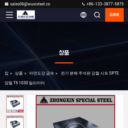
sales06@wuxisteel.cn
+86-133-3877-5875
따옴표
상품
집
>
상품
>
아연도강 금속
>
전기 분해 주석판 강철 시트 SPTE
양철 T5 1030 밀리미터