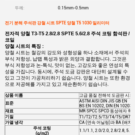
두께:
0.15mm-0.5mm
전기 분해 주석판 강철 시트 SPTE 양철 T5 1030 밀리미터
전자적 양철 T3-T5 2.8/2.8 SPTE 5.6/2.8 주석 코팅 함석판 /
코일
양철 시트의 특징 :
양철 시트는 철강의 강도와 성형성을 하나 소재에서 주석의
부식 저항성, 납땝 특성과 밝은 외양과 결합합니다. 그것은
부식 저항성과 논-톡식, 맛이 없는, 고강도와 좋은 연성의 특
성을 가집니다. 동시에, 주석 도금 강판은 대단히 설계될 수
있고 그것이 가공처리하기 쉽습니다. 양철 시트는 또한 환경
으로 저공해를 가지고 있고 재순환하기 쉽습니다.
상품 이름
고급 품질 전해석 도금판 시트 코일 
ASTM AISI DIN JIS GB EN
표준
BS EN 10202, DIN EN 10203,
재료
MR SPCC SPCD 동성애자 학
기질
T1/T2/T2.5/T3/T4/T5/DR7/
가열 냉각
CA (연속 어닐링)과 BA (배치
주석 코팅
1.1/1.1, 2.0/2.0, 2.8/2.8, 5.
(g/m2)