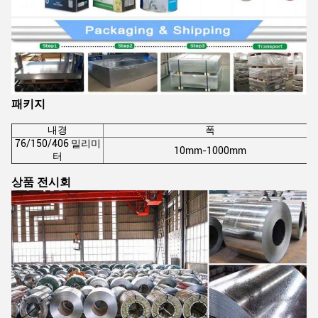
패키지
내경
폭
76/150/406 밀리미
10mm-1000mm
터
상품 전시회