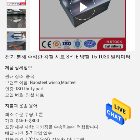
전기 분해 주석판 강철 시트 SPTE 양철 T5 1030 밀리미터
제품 상세정보
원래 장소: 중국
브랜드 이름: Baosteel.wisco,Masteel
인증: ISO.thirty part
모델 번호: 양철 시트
지불과 운송 용어
최소 주문 수량: 1 톤
가격: $450~$800
포장 세부 사항: 패키징을 수송하는데 적합합니다
배달 시간: 5-7 작업 일수
지불 조건: L/C (신용장), 전신환, 머니그램