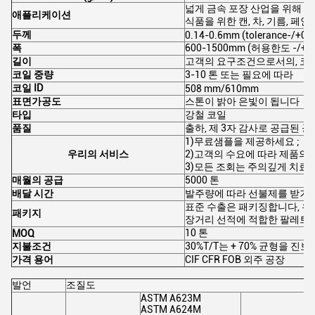
넓게 금속 포장 산업을 위해 
애플리케이션
식품을 위한 캔, 차, 기름, 페
두께
0.14-0.6mm (tolerance-/+0
폭
600-1500mm (허용한도 -/+
길이
고객의 요구조건으로서의, 코
코일 중량
3-10 톤 또는 필요에 따라
코일 ID
508 mm/610mm
표면가공도
스톤이 밝아 은빛이 됩니다
타입
강철 코일
품질
출하, 제 3자 감사로 공급된 
1)무료샘플을 제공하세요 ;
우리의 서비스
2)고객의 수요에 따라 제품의 
3)모든 조회는 주의깊게 치료되
매월의 공급
5000 톤
배달 시간
발주량에 따라 선불제를 받거나 
표준 수출은 패키징합니다, 우
패키지
장거리 선적에 적합한 팔레트 
10 톤
MOQ
지불조건
30%T/T는 + 70% 균형을 
가격 용어
CIF CFR FOB 외주 공장
발언
조질도
ASTM A623M
ASTM A624M