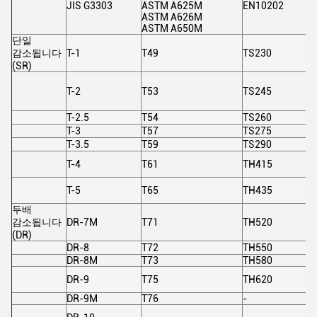
JIS G3303
ASTM A625M
EN10202
ASTM A626M
ASTM A650M
단일
감소됩니다
T-1
T49
TS230
(SR)
T-2
T53
TS245
T-2.5
T54
TS260
T-3
T57
TS275
T-3.5
T59
TS290
T-4
T61
TH415
T-5
T65
TH435
두배
감소됩니다
DR-7M
T71
TH520
(DR)
DR-8
T72
TH550
DR-8M
T73
TH580
DR-9
T75
TH620
DR-9M
T76
-