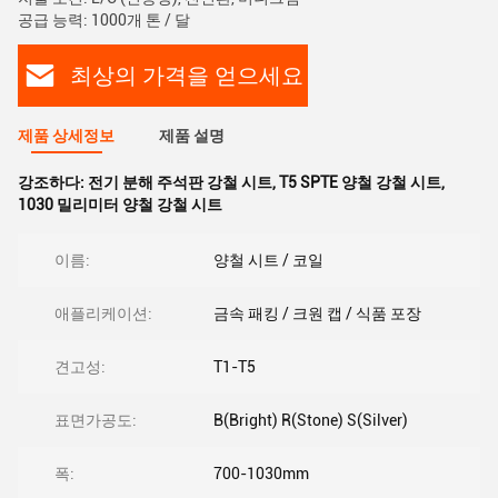
공급 능력: 1000개 톤 / 달
최상의 가격을 얻으세요
제품 상세정보
제품 설명
강조하다:
전기 분해 주석판 강철 시트
,
T5 SPTE 양철 강철 시트
,
1030 밀리미터 양철 강철 시트
이름:
양철 시트 / 코일
애플리케이션:
금속 패킹 / 크원 캡 / 식품 포장
견고성:
T1-T5
표면가공도:
B(Bright) R(Stone) S(Silver)
폭:
700-1030mm